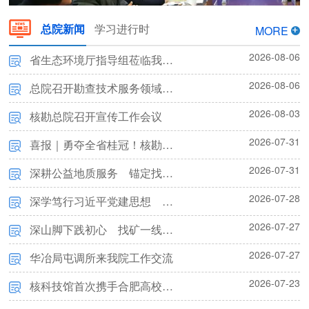
总院新闻
学习进行时
MORE
2026-08-06
省生态环境厅指导组莅临我院调研指导
2026-08-06
总院领导赴江苏省核工业地质调查大队开展工作交流
总院召开勘查技术服务领域专题廉政教育暨集体廉政谈话会议
2026-08-03
核勘总院召开宣传工作会议
2026-07-31
喜报｜勇夺全省桂冠！核勘总院职工斩获2026年安徽省科普讲解大赛决赛第一名
2026-07-31
深耕公益地质服务 锚定找矿突破战略——总院新承担省级财政项目任务书正式下达
2026-07-28
深学笃行习近平党建思想 牢固树立和践行正确政绩观——党支部召开专题党课报告会
2026-07-27
深山脚下践初心 找矿一线担使命——核勘总院云南项目纪实
2026-07-27
华冶局屯调所来我院工作交流
2026-07-23
核科技馆首次携手合肥高校宣讲团开展“两弹一星”精神实践研学活动