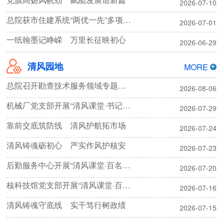
2026-07-10
总院获市住建系统“两优一先”多项表彰
2026-07-01
一纸翰墨记峥嵘 万里长征映初心
2026-06-29
清风园地
MORE
总院召开勘查技术服务领域专题廉政教育暨集体廉政谈话会议
2026-08-06
机械厂党支部开展“清风课堂·书记话清廉”专题学习
2026-07-29
靠前交底筑防线 清风护航拓市场
2026-07-24
清风铸魂砺初心 严实作风护核安
2026-07-23
后勤服务中心开展“清风课堂·百名书记话清廉”暨劳动纪律主题活动
2026-07-20
核科技馆党支部开展“清风课堂·百名书记话清廉”专题学习活动
2026-07-16
清风铸魂守底线 实干笃行树政绩
2026-07-15