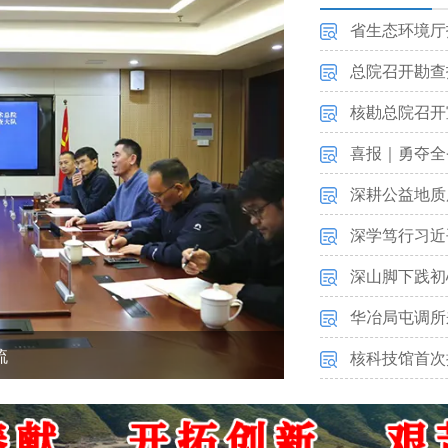
省生态环境厅
总院召开勘查技术服
核勘总院召开
喜报｜勇夺全省桂冠！核勘
深耕公益地质服务 锚定找
深学笃行习近平党建思想 
深山脚下践初心 
华冶局屯调所
举办
核科技馆首次携手合肥