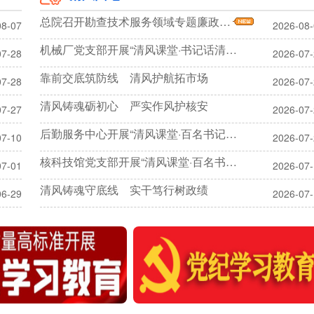
总院召开勘查技术服务领域专题廉政教育暨集体廉政谈话会议
08-07
2026-08
机械厂党支部开展“清风课堂·书记话清廉”专题学习
07-28
2026-07
靠前交底筑防线 清风护航拓市场
07-28
2026-07
清风铸魂砺初心 严实作风护核安
07-27
2026-07
后勤服务中心开展“清风课堂·百名书记话清廉”暨劳动纪律主题活动
07-10
2026-07
核科技馆党支部开展“清风课堂·百名书记话清廉”专题学习活动
07-01
2026-07
清风铸魂守底线 实干笃行树政绩
06-29
2026-07