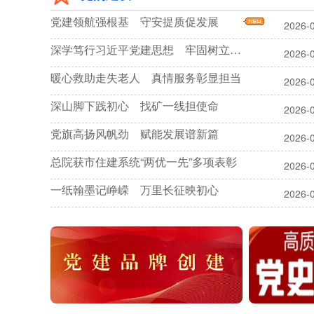
党建领航强根基 守安提质促发展
2026-
深学笃行习近平党建思想 牢固树立和践行正确政绩观
2026-
暖心救助走失老人 真情服务彰显担当
2026-
深山脚下践初心 找矿一线担使命
2026-
党旗高扬风帆劲 赋能发展谱新篇
2026-
总院获市住建系统“两优一先”多项表彰
2026-
一纸翰墨记峥嵘 万里长征映初心
2026-