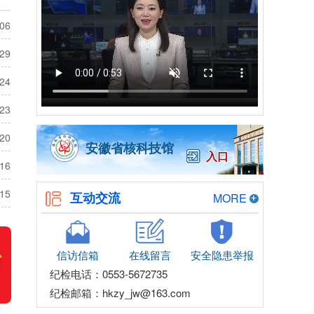
-06
-29
-24
-23
-20
安徽省核科技馆
入口
-16
-15
互动交流
MORE
信访信箱
在线留言
安全隐患举报
纪检电话：0553-5672735
纪检邮箱：hkzy_jw@163.com