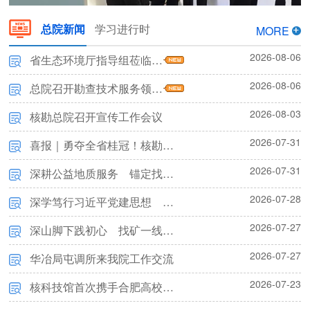
总院新闻
学习进行时
MORE
2026-08-06
省生态环境厅指导组莅临我院调研指导
2026-08-06
局“学雷锋 见行动”志愿服务月活动启动仪式在我院举办
总院召开勘查技术服务领域专题廉政教育暨集体廉政谈话会议
2026-08-03
核勘总院召开宣传工作会议
2026-07-31
喜报｜勇夺全省桂冠！核勘总院职工斩获2026年安徽省科普讲解大赛决赛第一名
2026-07-31
深耕公益地质服务 锚定找矿突破战略——总院新承担省级财政项目任务书正式下达
2026-07-28
深学笃行习近平党建思想 牢固树立和践行正确政绩观——党支部召开专题党课报告会
2026-07-27
深山脚下践初心 找矿一线担使命——核勘总院云南项目纪实
2026-07-27
华冶局屯调所来我院工作交流
2026-07-23
核科技馆首次携手合肥高校宣讲团开展“两弹一星”精神实践研学活动