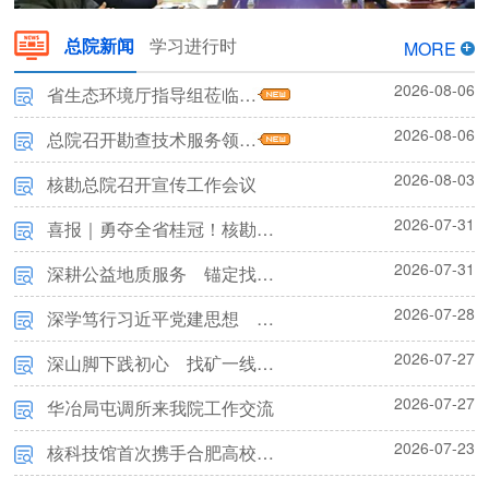
总院新闻
学习进行时
MORE
2026-08-06
省生态环境厅指导组莅临我院调研指导
2026-08-06
局“学雷锋 见行动”志愿服务月活动启动仪式在我院举办
总院召开勘查技术服务领域专题廉政教育暨集体廉政谈话会议
2026-08-03
核勘总院召开宣传工作会议
2026-07-31
喜报｜勇夺全省桂冠！核勘总院职工斩获2026年安徽省科普讲解大赛决赛第一名
2026-07-31
深耕公益地质服务 锚定找矿突破战略——总院新承担省级财政项目任务书正式下达
2026-07-28
深学笃行习近平党建思想 牢固树立和践行正确政绩观——党支部召开专题党课报告会
2026-07-27
深山脚下践初心 找矿一线担使命——核勘总院云南项目纪实
2026-07-27
华冶局屯调所来我院工作交流
2026-07-23
核科技馆首次携手合肥高校宣讲团开展“两弹一星”精神实践研学活动