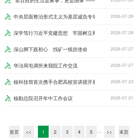
“老百姓的生活是家事，更是国事”——习近平总书记在上
中央层面整治形式主义为基层减负专项工作机制办公室 
2026-07-29
深学笃行习近平党建思想 牢固树立和践行正确政绩观
2026-07-28
深山脚下践初心 找矿一线担使命
2026-07-27
华冶局屯调所来我院工作交流
2026-07-27
核科技馆首次携手合肥高校宣讲团开展“两弹一星”精神实
2026-07-23
核勘总院召开年中工作会议
2026-07-21
···
首页
<<
1
2
3
4
5
>>
末页