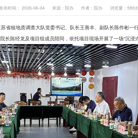
发布时间： 2026-06-04
来源：院办
作者：院办
浏览量：
589
江苏省核地质调查大队党委书记、队长王善丰、副队长陈作彬一
院长陈经龙及项目组成员陪同，依托项目现场开展了一场“沉浸式