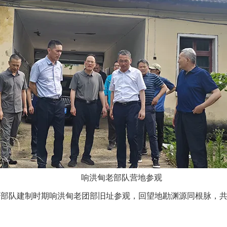
响洪甸老部队营地参观
原部队建制时期响洪甸老团部旧址参观，回望地勘渊源同根脉，